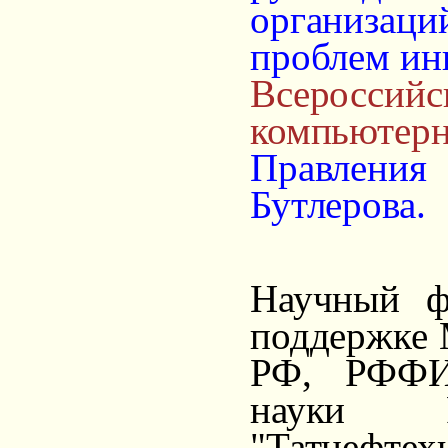
организац
проблем ин
Всеросс
компьютер
Правлени
Бутлерова.
Научный ф
поддержке 
РФ, РФФИ,
науки Р
"Татнефте