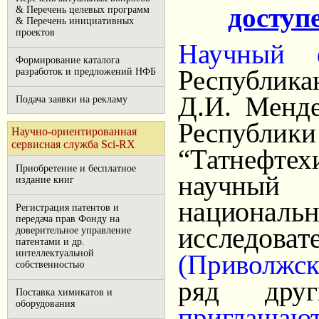
доступ
& Перечень целевых программ
& Перечень инициативных
проектов
Научный 
Формирование каталога
Республика
разработок и предложений НФБ
Д.И. Менде
Подача заявки на рекламу
Респуб
Научно-ориентированная
сервисная служба Sci-RX
“Татнефте
Приобретение и бесплатное
научн
издание книг
национа
Регистрация патентов и
передача прав Фонду на
исследова
доверительное управление
патентами и др.
интеллектуальной
(Приволжск
собственностью
ряд друг
Поставка химикатов и
оборудования
приглаша