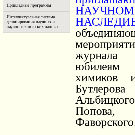
Прикладные программы
НАУЧНОМ
Интеллектуальная система
НАСЛЕДИ
депонирования научных и
научно-технических данных
объедин
мероприят
журнала 
юбилеям 
химиков 
Бутлеров
Альбицкого
Попова, 
Фаворского