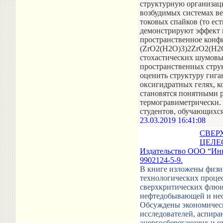
структурную организаци
возбудимых системах в
токовых спайков (то ес
демонстрируют эффект 
пространственное конф
(ZrO2(Н2О)3)2ZrO2(Н2О
стохастических шумовы
пространственных стру
оценить структуру гига
оксигидратных гелях, к
становятся понятными 
термогравиметрически. 
студентов, обучающихс
23.03.2019 16:41:08
СВЕР
ЦЕЛЕС
Издательство ООО “Инно
9902124-5-9.
В книге изложены физи
технологических проце
сверхкритических флюи
нефтедобывающей и неф
Обсуждены экономическа
исследователей, аспира
энергосберегающих и о