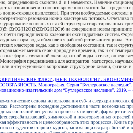
ю, определяющих свойства d- и f-элементов. Наличие стациона
едет к возникновению нового временного масштаба – среднего 
ть ионно-токовых выплесков). При этом возбуждаемые системы 
когерентного резонанса ионно-кластерных потоков. Отчетливо 
игурирование основных связей структуры гидратированных три
)5; (ZrO2(Н2О)3)2ZrO2(Н2О)6 на совершенно новом принципе
х почти периодических колебаний оксигидратных систем. Форм
ктурных форм воды объясняется работой рэтчет-потенциала. Эт
нтских кластеров воды, как в свободном состоянии, так и структ
оторая может менять свою природу во времени, так и от темпера
разные формы связанной оксигидратной воды в гелях, определя
Монография предназначена для аспирантов, магистров, научных
я или интересующихся вопросами структурной химии, физики и 
ХКРИТИЧЕСКИЕ ФЛЮИДНЫЕ ТЕХНОЛОГИИ. ЭКОНОМИЧ
ООБРАЗНОСТЬ. Монография. Серия “Бутлеровское наследие”. К
вационно-издательский дом “Бутлеровское наследие”. 2019. – 4
ко-химические основы использования суб- и сверхкритических 
ссах. Рассмотрены последние достижения в части возможных пр
дных состояний вещества в процессах пищевой, фармацевтичес
теперерабатывающей, химической и некоторых иных отраслей
я эффективность и целесообразность этих процессов. Книга пр
нтов и студентов старших курсов, занимающихся разработкой и 
твечающих принципам «Зеленой химии» технологий.