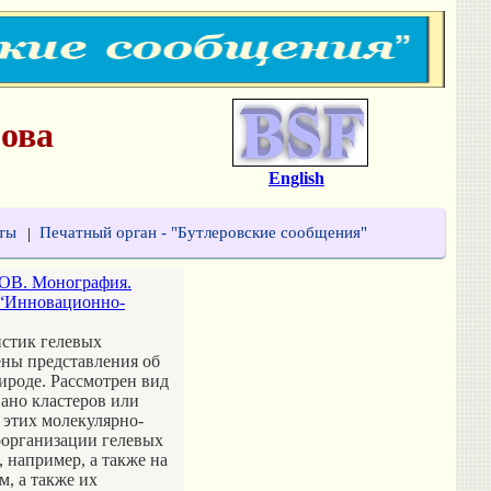
ова
English
ты
Печатный орган - "Бутлеровские сообщения"
|
. Монография.
О “Инновационно-
истик гелевых
ены представления об
ироде. Рассмотрен вид
ано кластеров или
 этих молекулярно-
оорганизации гелевых
 например, а также на
, а также их