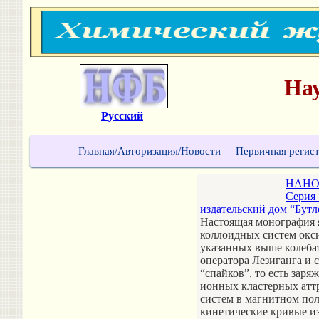
На
Русский
Главная/Авторизация/Новости
Первичная регис
|
НАНО
Серия 
издательский дом “Бутле
Настоящая монография 
коллоидных систем окси
указанных выше колеба
оператора Лезиганга и
“спайков”, то есть зар
ионных кластерных атт
систем в магнитном пол
кинетические кривые из