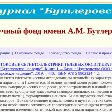
учный фонд имени А.М. Бутлер
трация
О научном фонде
Руководство фонда
Сервис и проек
|
|
|
ТОКОВЫЕ СЕГНЕТОЭЛЕКТРИКИ ГЕЛЕВЫХ ОКСИГИДРАТОВ
“Бутлеровское наследие”. Книга 1. – Казань: Издательство ОО
ровское наследие”. 2019. – 440с. ISBN 978-5-9902124-4-2.
является систематическим исследованием нелинейных характер
гидратов d- и f-элементов. В основу данной монографии полож
тельно-периодических процессах, распространенных в живой пр
 соответствующие ему диаграммы самопроизвольных выплесков н
яженных частиц, формирующих наноток. Анализируются свойства
ракторов. Показано влияние пульсационного шума или тока сам
е на особенности оптических характеристик оксигидрата иттрия,
менения изменения оптической плотности оксигидратных систем