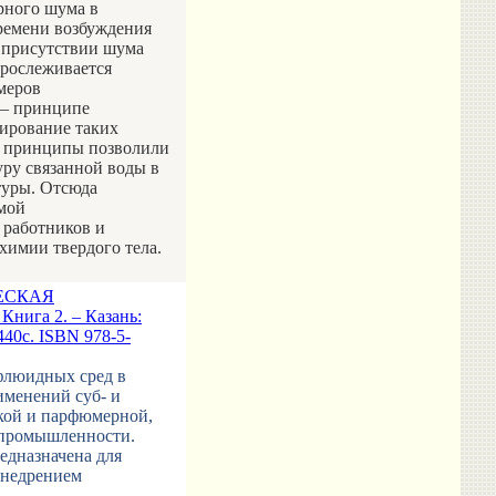
рного шума в
времени возбуждения
в присутствии шума
прослеживается
меров
 – принципе
ирование таких
и принципы позволили
уру связанной воды в
туры. Отсюда
емой
 работников и
химии твердого тела.
ЕСКАЯ
нига 2. – Казань:
40с. ISBN 978-5-
флюидных сред в
именений суб- и
кой и парфюмерной,
 промышленности.
едназначена для
внедрением